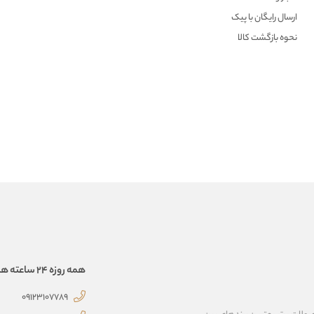
ارسال رایگان با پیک
نحوه بازگشت کالا
همه روزه 24 ساعته همراهتیم
09123107789