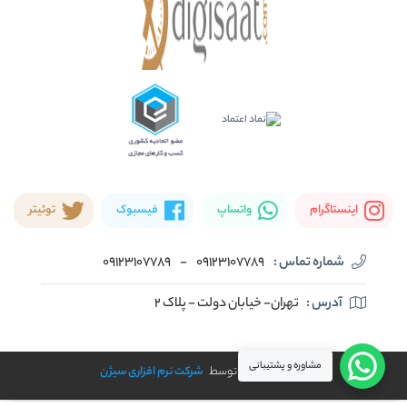
اینستاگرام
واتساپ
فیسبوک
توئیتر
شماره تماس :
09123107789
-
09123107789
آدرس :
تهران- خیابان دولت - پلاک ۲
مشاوره و پشتیبانی
طراحی و توسعه توسط
شرکت نرم افزاری سیژن