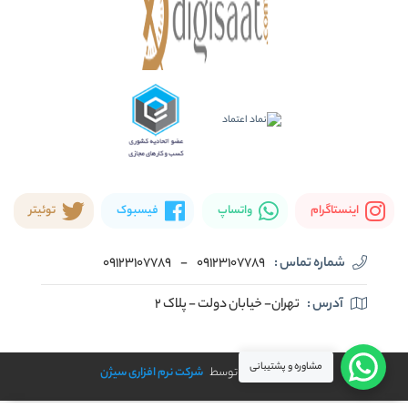
اینستاگرام
واتساپ
فیسبوک
توئیتر
شماره تماس :
09123107789
-
09123107789
آدرس :
تهران- خیابان دولت - پلاک ۲
مشاوره و پشتیبانی
طراحی و توسعه توسط
شرکت نرم افزاری سیژن