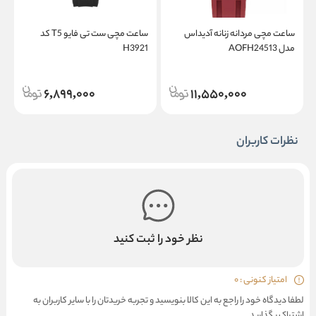
ساعت مچی مردانه زنانه آدیداس
ساعت مچی ست تی فایو T5 کد
مدل AOFH24513
H3921
3
6,899,000
11,550,000
نظرات کاربران
نظر خود را ثبت کنید
امتیاز کنونی : 0
لطفا دیدگاه خود را راجع به این کالا بنویسید و تجربه خریدتان را با سایر کاربران به
اشتراک بگذارید.