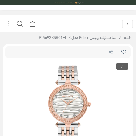
خانه
/
ساعت زنانه پلیس Police مدل P15692BSR01MTR
1
/
1