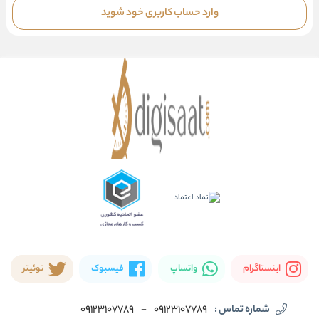
وارد حساب کاربری خود شوید
اینستاگرام
واتساپ
فیسبوک
توئیتر
شماره تماس :
09123107789
-
09123107789