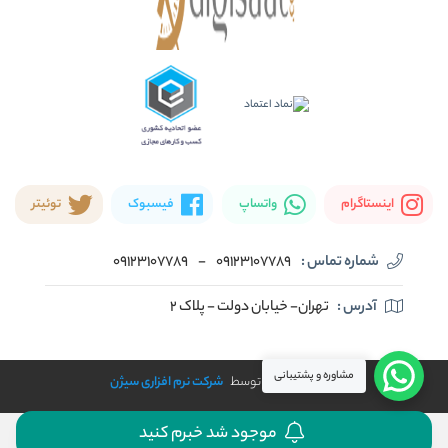
اینستاگرام
واتساپ
فیسبوک
توئیتر
شماره تماس :
09123107789
-
09123107789
آدرس :
تهران- خیابان دولت - پلاک ۲
مشاوره و پشتیبانی
طراحی و توسعه توسط
شرکت نرم افزاری سیژن
موجود شد خبرم کنید