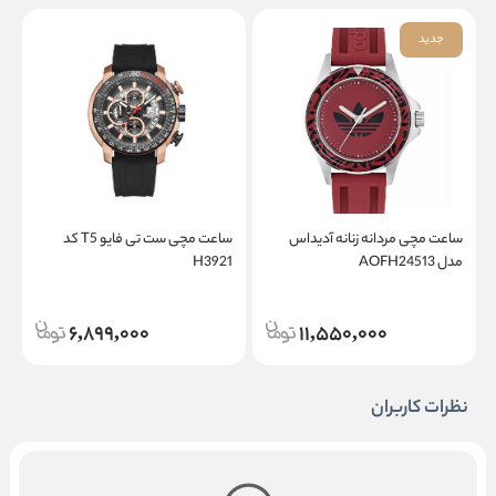
جدید
ساعت مچی مردانه زنانه آدیداس
ساعت مچی ست تی فایو T5 کد
مدل AOFH24513
H3921
3
6,899,000
11,550,000
نظرات کاربران