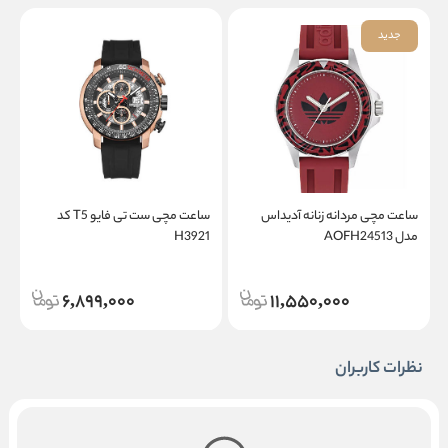
جدید
ساعت مچی مردانه زنانه آدیداس
ساعت مچی ست تی فایو T5 کد
مدل AOFH24513
H3921
3
6,899,000
11,550,000
نظرات کاربران