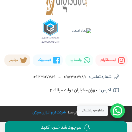
اینستاگرام
واتساپ
فیسبوک
توئیتر
شماره تماس :
09123107789
-
09123107789
آدرس :
تهران- خیابان دولت - پلاک ۲
مشاوره و پشتیبانی
طراحی و توسعه توسط
شرکت نرم افزاری سیژن
موجود شد خبرم کنید