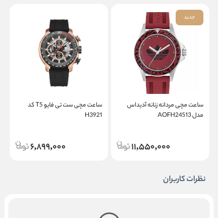
جدید
ساعت مچی مردانه زنانه آدیداس
ساعت مچی ست تی فایو T5 کد
مدل AOFH24513
H3921
3
6,899,000
11,550,000
نظرات کاربران