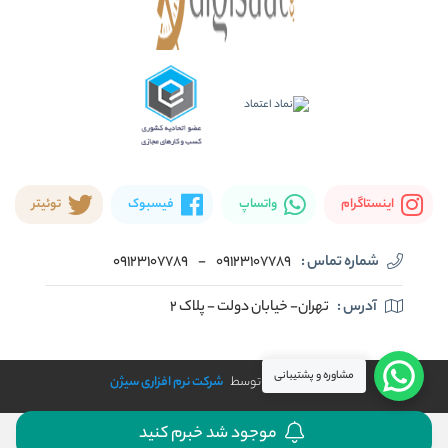
اینستاگرام
واتساپ
فیسبوک
توئیتر
شماره تماس :
09123107789
-
09123107789
آدرس :
تهران- خیابان دولت - پلاک ۲
مشاوره و پشتیبانی
طراحی و توسعه توسط
شرکت نرم افزاری سیژن
موجود شد خبرم کنید