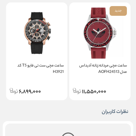
جدید
ساعت مچی مردانه زنانه آدیداس
ساعت مچی ست تی فایو T5 کد
مدل AOFH24513
H3921
3
6,899,000
11,550,000
نظرات کاربران