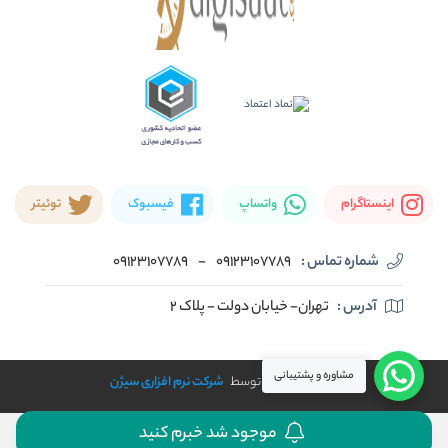
اینستاگرام
واتساپ
فیسبوک
توئیتر
شماره تماس :
09123107789
-
09123107789
آدرس :
تهران- خیابان دولت - پلاک ۲
مشاوره و پشتیبانی
طراحی و توسعه توسط
شرکت نرم افزاری سیژن
موجود شد خبرم کنید