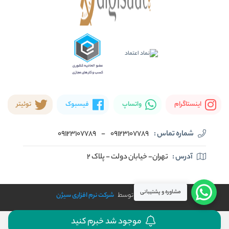
اینستاگرام
واتساپ
فیسبوک
توئیتر
شماره تماس :
09123107789
-
09123107789
آدرس :
تهران- خیابان دولت - پلاک ۲
مشاوره و پشتیبانی
طراحی و توسعه توسط
شرکت نرم افزاری سیژن
موجود شد خبرم کنید