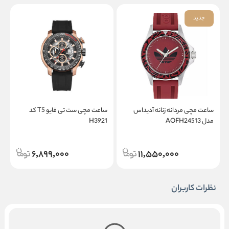
جدید
ساعت مچی مردانه زنانه آدیداس
ساعت مچی ست تی فایو T5 کد
مدل AOFH24513
H3921
3
6,899,000
11,550,000
نظرات کاربران