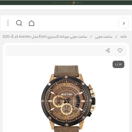
خانه
/
ساعت مچی
/
ساعت مچی مردانه اکستری Extri مدل 6series کد X6020-E
1
/
3