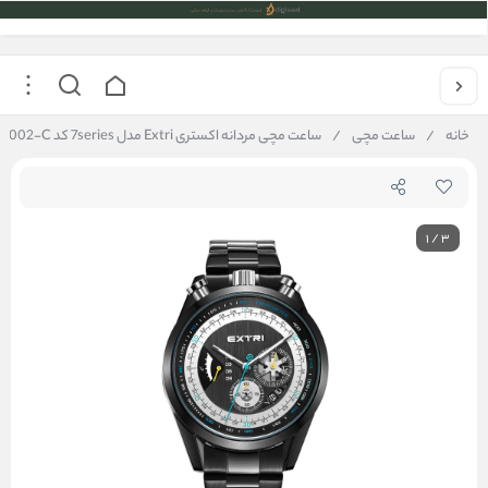
خانه
/
ساعت مچی
/
ساعت مچی مردانه اکستری Extri مدل 7series کد X7002-C
1
/
3