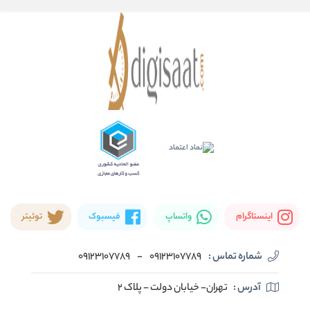
اینستاگرام
واتساپ
فیسبوک
توئیتر
شماره تماس :
09123107789
-
09123107789
آدرس :
تهران- خیابان دولت - پلاک ۲