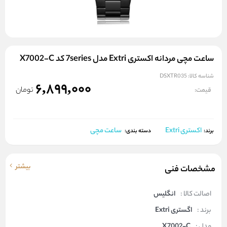
ساعت مچی مردانه اکستری Extri مدل 7series کد X7002-C
شناسه کالا:
DSXTR035
6,899,000
تومان
قیمت:
اکستری Extri
ساعت مچی
برند:
دسته بندی:
بیشتر
مشخصات فنی
اصالت کالا :
انگلیس
برند :
اگستری Extri
مدل :
X7002-C