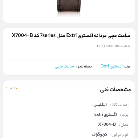
ساعت مچی مردانه اکستری Extri مدل 7series کد X7004-B
شناسه کالا:
DSXTR039
اکستری Extri
ساعت مچی
برند:
دسته بندی:
بیشتر
مشخصات فنی
اصالت کالا :
انگلیس
برند :
اگستری Extri
مدل :
X7004-B
نوع موتور :
کرنوگراف