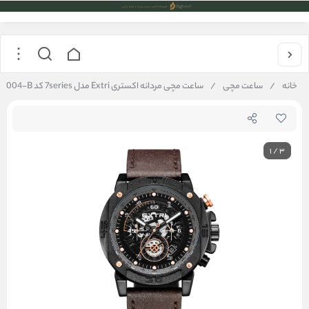
خانه
/
ساعت مچی
/
ساعت مچی مردانه اکستری Extri مدل 7series کد X7004-B
1
/
3