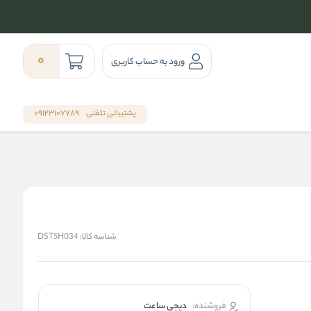
0
ورود به حساب کاربری
پشتیبانی تلفنی
09123107789
شناسه کالا:
DST5H034
فروشنده:
دیجی ساعت