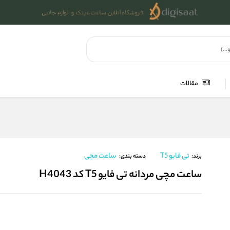
مقالات
تی فایو T5
ساعت مچی
برند:
دسته بندی:
ساعت مچی مردانه تی فایو T5 کد H4043