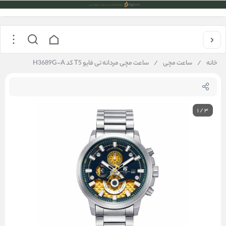
خانه
/
ساعت مچی
/
ساعت مچی مردانه تی فایو T5 کد H3689G-A
1
/
3