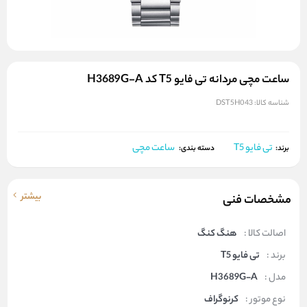
ساعت مچی مردانه تی فایو T5 کد H3689G-A
شناسه کالا:
DST5H043
تی فایو T5
ساعت مچی
برند:
دسته بندی:
بیشتر
مشخصات فنی
اصالت کالا :
هنگ کنگ
برند :
تی فایو T5
مدل :
H3689G-A
نوع موتور :
کرنوگراف