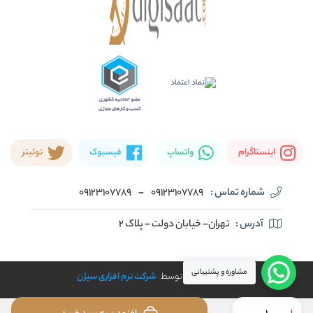
اینستاگرام
واتساپ
فیسبوک
توئیتر
شماره تماس :
09123107789
-
09123107789
آدرس :
تهران- خیابان دولت - پلاک ۲
مشاوره و پشتیبانی
طراحی و توسعه توسط
شرکت نرم افزاری سیژن