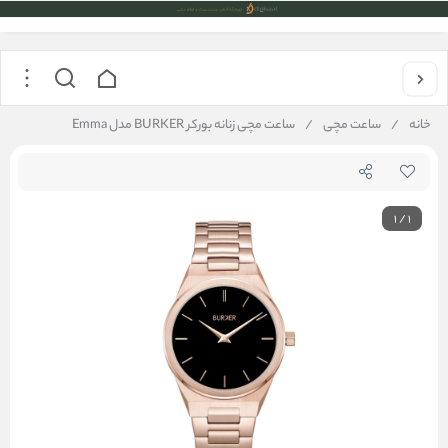
خانه
/
ساعت مچی
/
ساعت مچی زنانه بورکر BURKER مدل Emma
1
/
1