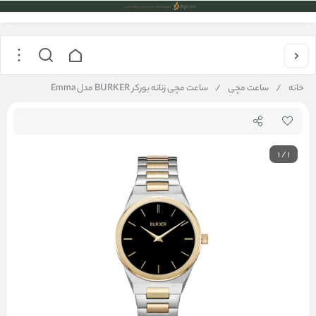
خانه
/
ساعت مچی
/
ساعت مچی زنانه بورکر BURKER مدل Emma
1
/
1