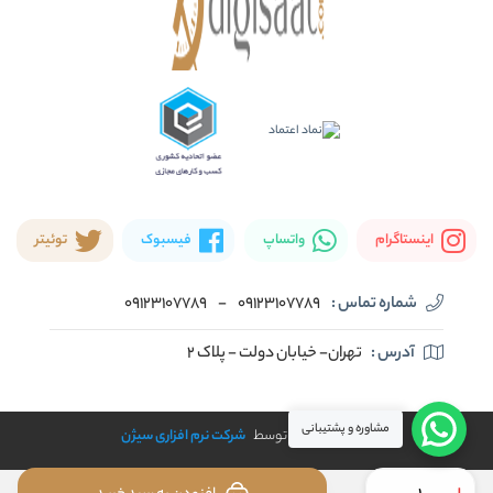
اینستاگرام
واتساپ
فیسبوک
توئیتر
شماره تماس :
09123107789
-
09123107789
آدرس :
تهران- خیابان دولت - پلاک ۲
مشاوره و پشتیبانی
طراحی و توسعه توسط
شرکت نرم افزاری سیژن