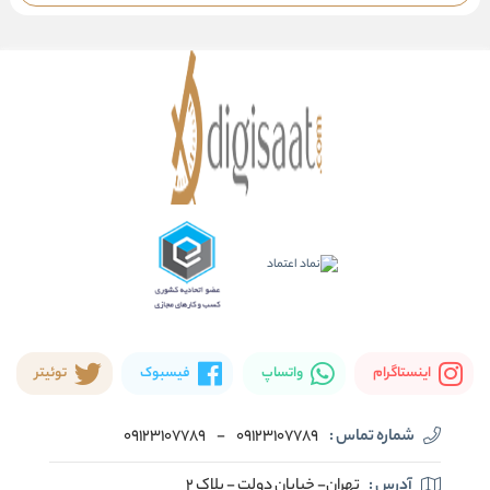
اینستاگرام
واتساپ
فیسبوک
توئیتر
شماره تماس :
09123107789
-
09123107789
آدرس :
تهران- خیابان دولت - پلاک ۲