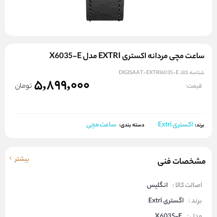
ساعت مچی مردانه اکستری EXTRI مدل X6035-E
شناسه کالا:
DIGISAAT-EXTRI6035-E
5,899,000
تومان
قیمت:
اکستری Extri
ساعت مچی
برند:
دسته بندی:
بیشتر
مشخصات فنی
اصالت کالا :
انگلیس
برند :
اگستری Extri
مدل :
X6035-E