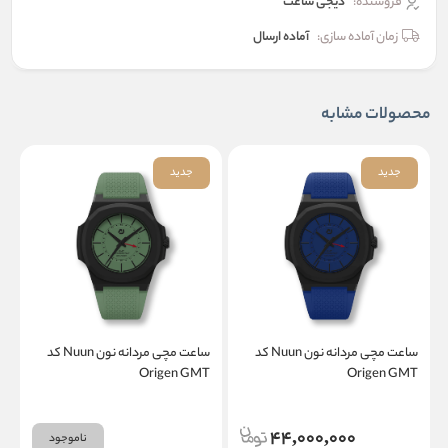
فروشنده:
دیجی ساعت
زمان آماده سازی:
آماده ارسال
محصولات مشابه
جدید
جدید
ساعت مچی مردانه نون Nuun کد
ساعت مچی مردانه نون Nuun کد
T
Origen GMT
Origen GMT
44,000,000
ناموجود