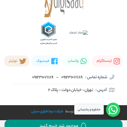
اینستاگرام
واتساپ
فیسبوک
توئیتر
شماره تماس :
09123107789
-
09123107789
آدرس :
تهران- خیابان دولت - پلاک ۲
مشاوره و پشتیبانی
طراحی و توسعه توسط
شرکت نرم افزاری سیژن
موجود شد خبرم کنید