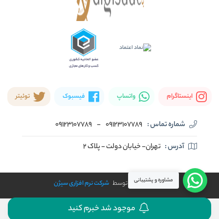
اینستاگرام
واتساپ
فیسبوک
توئیتر
شماره تماس :
09123107789
-
09123107789
آدرس :
تهران- خیابان دولت - پلاک ۲
مشاوره و پشتیبانی
طراحی و توسعه توسط
شرکت نرم افزاری سیژن
موجود شد خبرم کنید