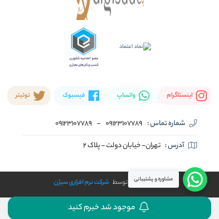
اینستاگرام
واتساپ
فیسبوک
توئیتر
شماره تماس :
09123107789
-
09123107789
آدرس :
تهران- خیابان دولت - پلاک ۲
مشاوره و پشتیبانی
طراحی و توسعه توسط
شرکت نرم افزاری سیژن
موجود شد خبرم کنید