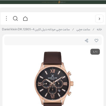
خانه
/
ساعت مچی
/
ساعت مچی مردانه دنیل کلین Daniel klein DK.12805-4
1
/
1