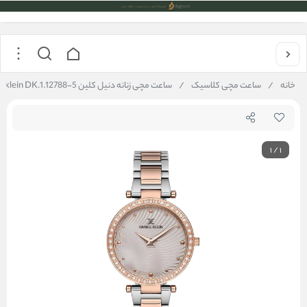
خانه
/
ساعت مچی کلاسیک
/
ساعت مچی زنانه دنیل کلین Daniel klein DK.1.12788-5
1
/
1