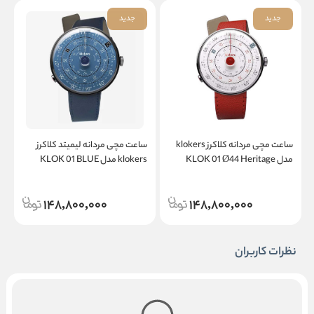
جدید
جدید
ساعت مچی مردانه کلاکرز klokers
ساعت مچی مردانه لیمیتد کلاکرز
س
مدل KLOK 01 Ø44 Heritage
klokers مدل KLOK 01 BLUE
c
NOTE Ø44 Heritage
148,800,000
148,800,000
نظرات کاربران