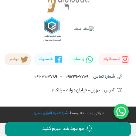
اینستاگرام
واتساپ
فیسبوک
توئیتر
شماره تماس :
09123107789
-
09123107789
آدرس :
تهران- خیابان دولت - پلاک ۲
طراحی و توسعه توسط
شرکت نرم افزاری سیژن
موجود شد خبرم کنید