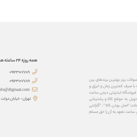
همه روزه 24 ساعته همراهتیم
09123107789
صولات برتر بهترین برندهای بین
09123107789
با صرف کمترین زمان و انرژی و
nfo@digisaat.com
 فروشگاه اینترنتی دیجی ساعت
تهران- خیابان دولت - 
ویل به موقع کالا و پشتیبانی
نت "اصل بودن کالا " ، "گارانتی
ی ساعت تعهد به آن را حق مسلم