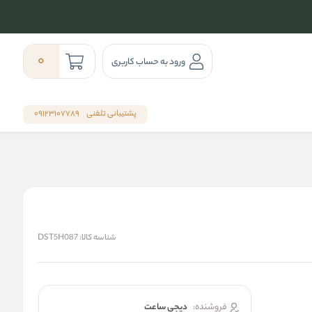
0
ورود به حساب کاربری
پشتیبانی تلفنی
09123107789
شناسه کالا:
DST5H087
فروشنده:
دیجی ساعت