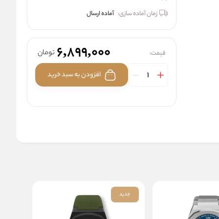
زمان آماده سازی:
آماده ارسال
6,899,000
تومان
قیمت:
افزودن به سبد خرید
جدید
جدید