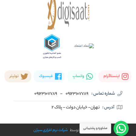
اینستاگرام
واتساپ
فیسبوک
توئیتر
شماره تماس :
09123107789
-
09123107789
آدرس :
تهران- خیابان دولت - پلاک ۲
مشاوره و پشتیبانی
طراحی و توسعه توسط
شرکت نرم افزاری سیژن