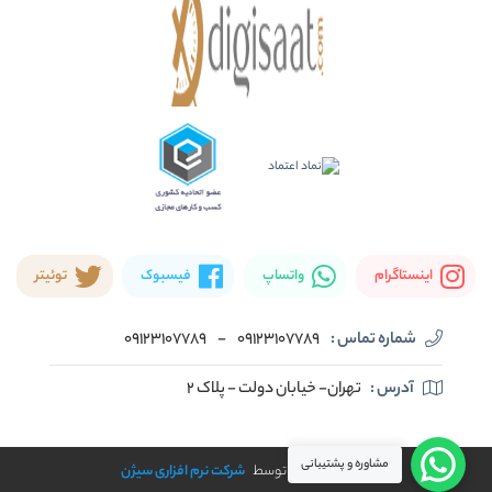
اینستاگرام
واتساپ
فیسبوک
توئیتر
شماره تماس :
09123107789
-
09123107789
آدرس :
تهران- خیابان دولت - پلاک ۲
مشاوره و پشتیبانی
طراحی و توسعه توسط
شرکت نرم افزاری سیژن