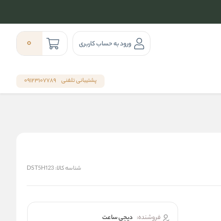
0
ورود به حساب کاربری
پشتیبانی تلفنی
09123107789
شناسه کالا:
DST5H123
فروشنده:
دیجی ساعت