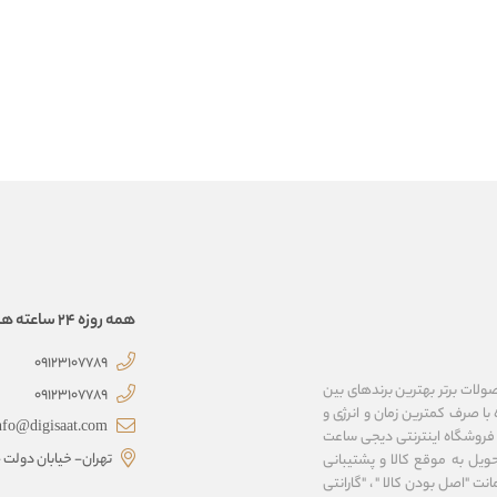
همه روزه 24 ساعته همراهتیم
09123107789
صولات برتر بهترین برندهای بین
09123107789
با صرف کمترین زمان و انرژی و
nfo@digisaat.com
 فروشگاه اینترنتی دیجی ساعت
تهران- خیابان دولت - 
ویل به موقع کالا و پشتیبانی
نت "اصل بودن کالا " ، "گارانتی