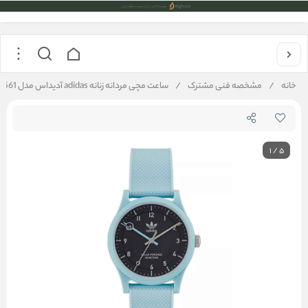
خانه
/
مشخصه فنی مشترک
/
ساعت مچی مردانه زنانه adidas آدیداس مدل AOST22561
1
/
5