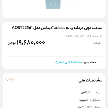
ساعت مچی مردانه زنانه adidas آدیداس مدل AOST22561
شناسه کالا:
adidas-digisaat-08
19,680,000
تومان
قیمت:
مشخصه فنی مشترک
دسته بندی:
بیشتر
مشخصات فنی
برند :
آدیداس
استایل :
اسپرت
اصالت کالا :
آلمان