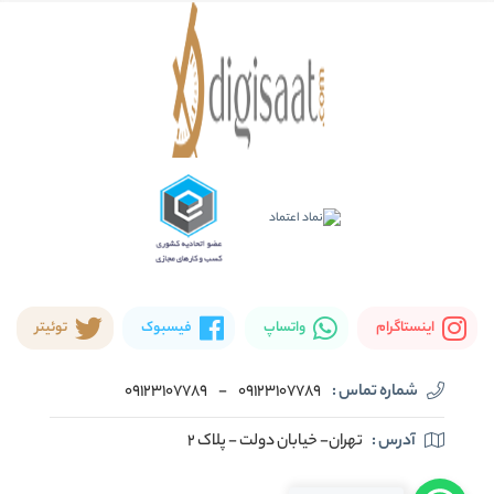
اینستاگرام
واتساپ
فیسبوک
توئیتر
شماره تماس :
09123107789
-
09123107789
آدرس :
تهران- خیابان دولت - پلاک ۲