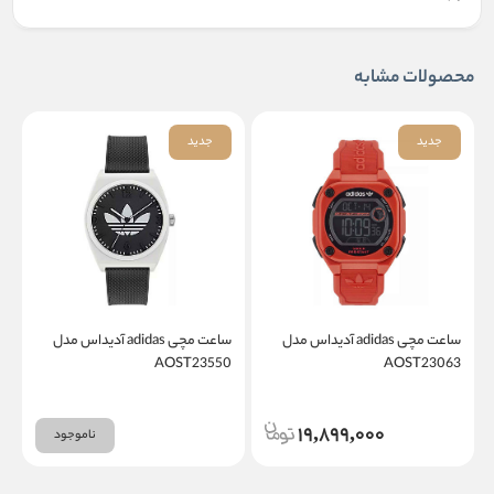
محصولات مشابه
جدید
جدید
ساعت مچی adidas آدیداس مدل
ساعت مچی adidas آدیداس مدل
1
AOST23550
AOST23063
19,899,000
ناموجود