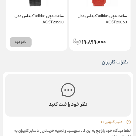
ساعت مچی adidas آدیداس مدل
ساعت مچی adidas آدیداس مدل
1
AOST23550
AOST23063
19,899,000
ناموجود
نظرات کاربران
نظر خود را ثبت کنید
امتیاز کنونی : 0
لطفا دیدگاه خود را راجع به این کالا بنویسید و تجربه خریدتان را با سایر کاربران به