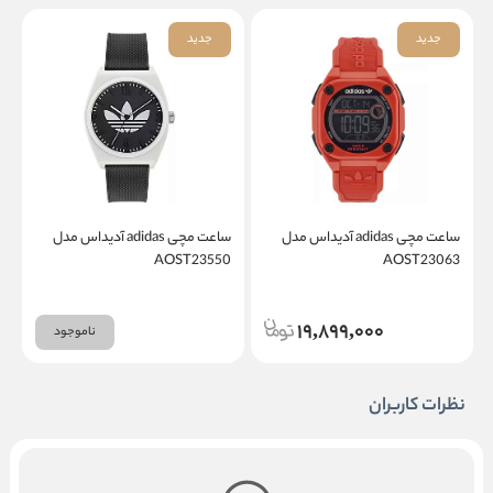
جدید
جدید
ساعت مچی adidas آدیداس مدل
ساعت مچی adidas آدیداس مدل
1
AOST23550
AOST23063
19,899,000
ناموجود
نظرات کاربران