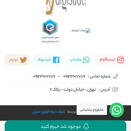
اینستاگرام
واتساپ
فیسبوک
توئیتر
شماره تماس :
09123107789
-
09123107789
آدرس :
تهران- خیابان دولت - پلاک ۲
مشاوره و پشتیبانی
طراحی و توسعه توسط
شرکت نرم افزاری سیژن
موجود شد خبرم کنید