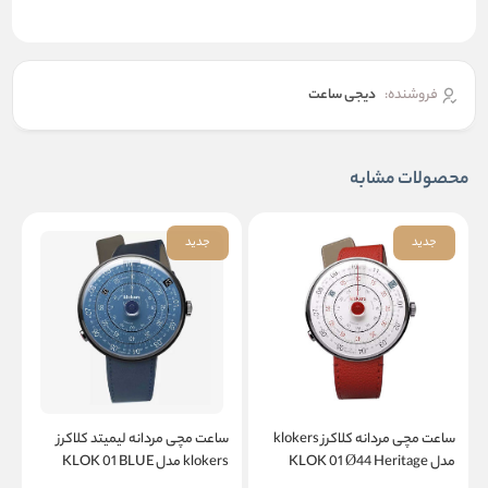
فروشنده:
دیجی ساعت
محصولات مشابه
جدید
جدید
ساعت مچی مردانه کلاکرز klokers
ساعت مچی مردانه لیمیتد کلاکرز
س
مدل KLOK 01 Ø44 Heritage
klokers مدل KLOK 01 BLUE
c
NOTE Ø44 Heritage