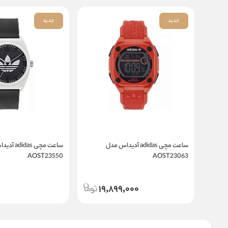
جدید
جدید
ساعت مچی adidas آدیداس مدل
ساعت مچی das
AOST23550
AOST23063
19,899,000