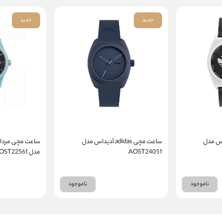
جدید
جدید
adi آدیداس مدل
ساعت مچی adidas آدیداس مدل
AOST24051
مدل AOST22561
ناموجود
ناموجود