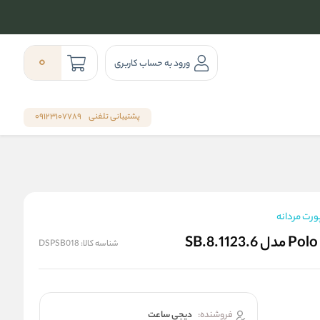
0
ورود به حساب کاربری
پشتیبانی تلفنی
09123107789
رت مردانه
شناسه کالا:
DSPSB018
فروشنده:
دیجی ساعت