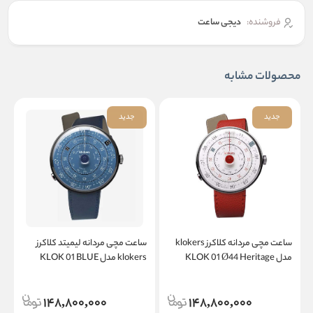
فروشنده:
دیجی ساعت
محصولات مشابه
جدید
جدید
ساعت مچی مردانه کلاکرز klokers
ساعت مچی مردانه لیمیتد کلاکرز
س
مدل KLOK 01 Ø44 Heritage
klokers مدل KLOK 01 BLUE
c
NOTE Ø44 Heritage
148,800,000
148,800,000