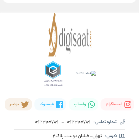
اینستاگرام
واتساپ
فیسبوک
توئیتر
شماره تماس :
09123107789
-
09123107789
آدرس :
تهران- خیابان دولت - پلاک ۲