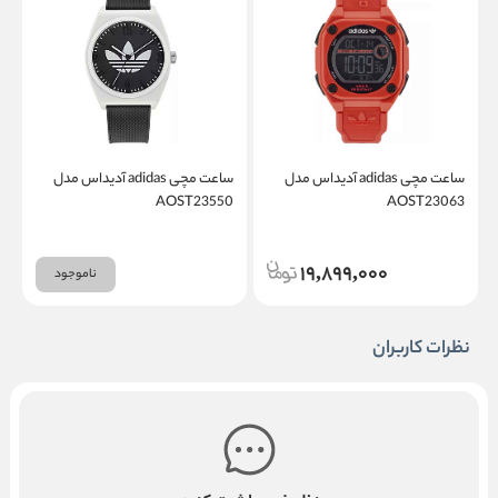
ساعت مچی adidas آدیداس مدل
ساعت مچی adidas آدیداس مدل
1
AOST23550
AOST23063
19,899,000
ناموجود
نظرات کاربران