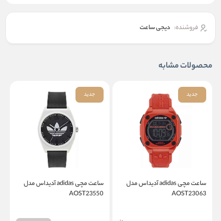
فروشنده:
دیجی ساعت
محصولات مشابه
جدید
جدید
ساعت مچی adidas آدیداس مدل
ساعت مچی adidas آدیداس مدل
1
AOST23550
AOST23063