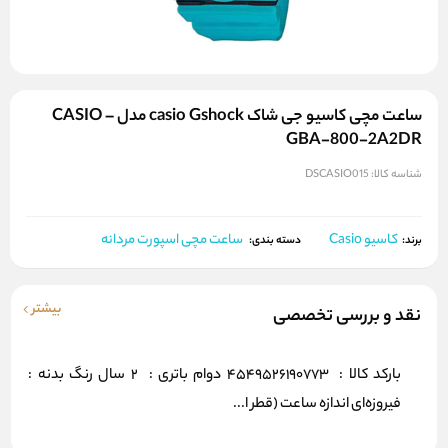
ساعت مچی کاسیو جی شاک casio Gshock مدل CASIO –
GBA-800-2A2DR
شناسه کالا:
DSCASIO015
کاسیو Casio
ساعت مچی اسپورت مردانه
برند:
دسته بندی:
بیشتر
نقد و بررسی تخصصی
بارکد کالا : 4549526190773 دوام باتری : 2 سال رنگ بدنه :
فیروزه‌ای اندازه ساعت (قطر ا...