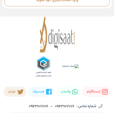
وارد حساب کاربری خود شوید
اینستاگرام
واتساپ
فیسبوک
توئیتر
شماره تماس :
09123107789
-
09123107789