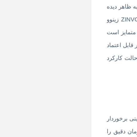
ه ظاهر دیده
میشود است و آنچه که در درون آن قرار دارد تا ساعت را تامین کند به همان اندازه مهم است. کمپانیZINVO زینوو
 متمایز است
بسیار قابل اعتماد
حالت کارکرد
تی برخوردار
ان دقیق را