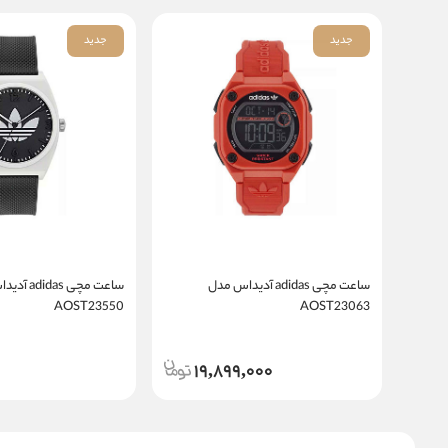
جدید
جدید
ساعت مچی adidas آدیداس مدل
ساعت مچی das
AOST23550
AOST23063
19,899,000