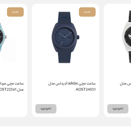
جدید
جدید
adi آدیداس مدل
ساعت مچی adidas آدیداس مدل
AOST24051
مدل AOST22561
ناموجود
ناموجود