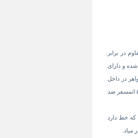
 و ضد حساسیت و مقاوم در برابر
 قابی با سایز ساعت ۴۴ میلیمتر احاطه شده و دارای
٨ اتوماتيك ميوتا ژاپن مي باشد که درون آن ۲۱ قطعه جواهر در داخل
موتور ساعت كار شده ، ‎شيشه ساعت از جنس کریستال سافایر بوده كه ضد خش است و اين ساعت را تا ۵ اتمسفر ضد
که خط دارد
 میاد.