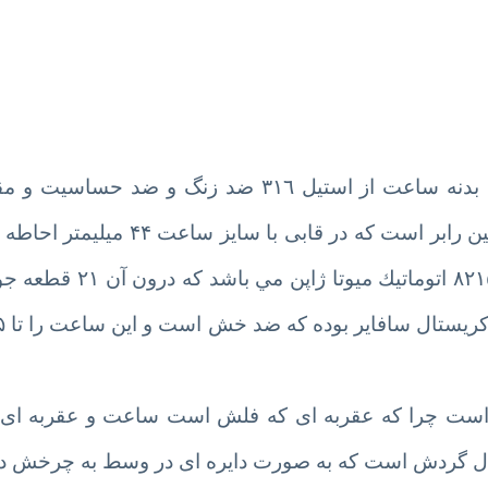
برند زينوو محصول كشور امريكا بوده که ‎جنس بدنه ساعت از استيل ٣١٦ ضد زنگ
ضربه ساخته شده و بند این ساعت از جنس ژلاتین رابر است که در
تقویم است . ‎موتور این مدل زينوو مدل سیکو ٢١٥
 است چرا که عقربه ای که فلش است ساعت و عقربه ای 
ال گردش است که به صورت دایره ای در وسط به چرخش در