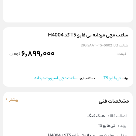
ساعت مچی مردانه تی فایو T5 کد H4004
شناسه کالا:
DIGISAAT-T5-0002
6,899,000
تومان
قیمت:
تی فایو T5
ساعت مچی اسپورت مردانه
برند:
دسته بندی:
بیشتر
مشخصات فنی
اصالت کالا :
هنگ کنگ
برند :
تی فایو T5
مدل :
ساعت مچی مردانه تی فایو T5 کد H4004