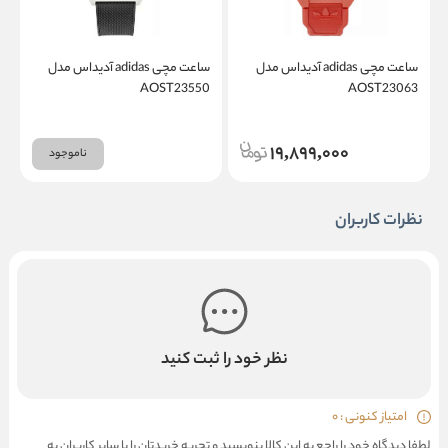
ساعت مچی adidas آدیداس مدل
ساعت مچی adidas آدیداس مدل
1
AOST23550
AOST23063
19,899,000
ناموجود
نظرات کاربران
نظر خود را ثبت کنید
امتیاز کنونی : 0
لطفا دیدگاه خود را راجع به این کالا بنویسید و تجربه خریدتان را با سایر کاربران به