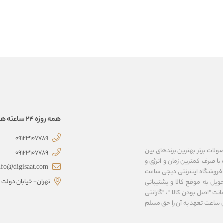
همه روزه 24 ساعته همراهتیم
09123107789
صولات برتر بهترین برندهای بین
09123107789
با صرف کمترین زمان و انرژی و
nfo@digisaat.com
 فروشگاه اینترنتی دیجی ساعت
تهران- خیابان دولت - 
ویل به موقع کالا و پشتیبانی
نت "اصل بودن کالا " ، "گارانتی
ی ساعت تعهد به آن را حق مسلم