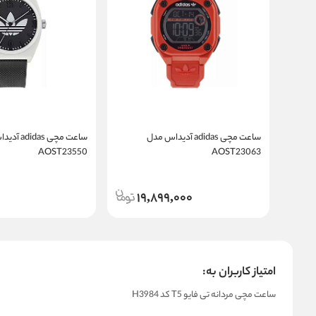
ساعت مچی adidas آدیداس مدل
ساعت مچی das
AOST23550
AOST23063
19,899,000
امتیاز کاربران به:
ساعت مچی مردانه تی فایو T5 کد H3984