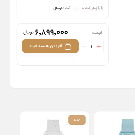
زمان آماده سازی:
آماده ارسال
6,899,000
تومان
قیمت:
افزودن به سبد خرید
جدید
جدید