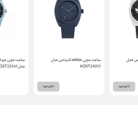
adi آدیداس مدل
ساعت مچی adidas آدیداس مدل
AOST24051
مدل AOST22561
ناموجود
ناموجود