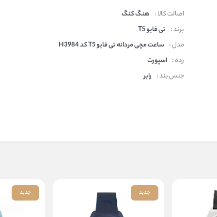
اصالت کالا :
هنگ کنگ
برند :
تی فایو T5
مدل :
ساعت مچی مردانه تی فایو T5 کد H3984
رده :
اسپورت
جنس بند :
رابر
جدید
جدید