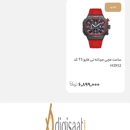
جدید
ساعت مچی مردانه تی فایو T5 کد
H3952
6,899,000