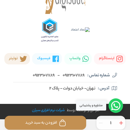
اینستاگرام
واتساپ
فیسبوک
توئیتر
شماره تماس :
09123107789
-
09123107789
آدرس :
تهران- خیابان دولت - پلاک ۲
مشاوره و پشتیبانی
طراحی و توسعه توسط
شرکت نرم افزاری سیژن
افزودن به سبد خرید