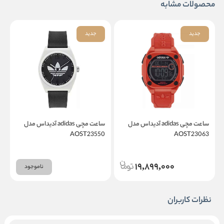
محصولات مشابه
جدید
جدید
ساعت مچی adidas آدیداس مدل
ساعت مچی adidas آدیداس مدل
1
AOST23550
AOST23063
19,899,000
ناموجود
نظرات کاربران