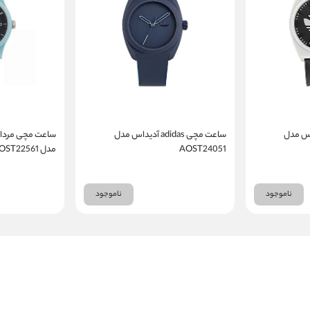
adi آدیداس مدل
ساعت مچی adidas آدیداس مدل
AOST24051
مدل AOST22561
ناموجود
ناموجود