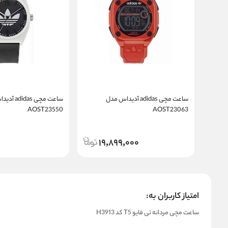
ساعت مچی adidas آدیداس مدل
ساعت مچی das
AOST23550
AOST23063
19,899,000
امتیاز کاربران به:
ساعت مچی مردانه تی فایو T5 کد H3913