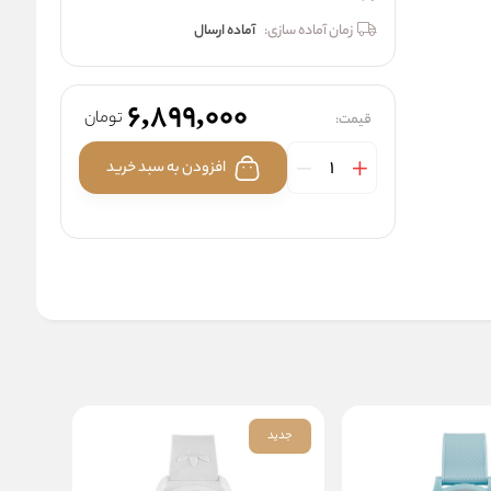
زمان آماده سازی:
آماده ارسال
6,899,000
تومان
قیمت:
افزودن به سبد خرید
جدید
جدید