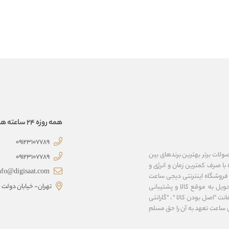
همه روزه 24 ساعته همراهتیم
09123107789
صولات برتر بهترین برندهای بین
09123107789
با صرف کمترین زمان و انرژی و
nfo@digisaat.com
 فروشگاه اینترنتی دیجی ساعت
تهران- خیابان دولت - 
ویل به موقع کالا و پشتیبانی
نت "اصل بودن کالا " ، "گارانتی
ی ساعت تعهد به آن را حق مسلم