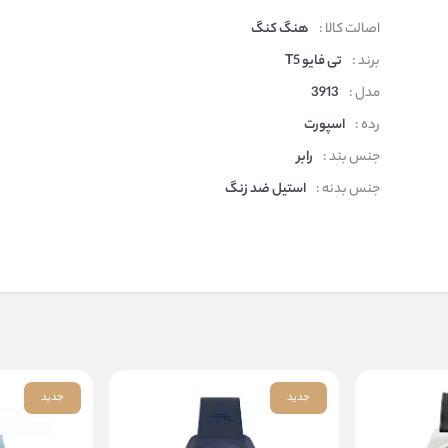
اصالت کالا :
هنگ کنگ
برند :
تی فایو T5
مدل :
3913
رده :
اسپورت
جنس بند :
رابر
جنس بدنه :
استیل ضد زنگ
جدید
جدید