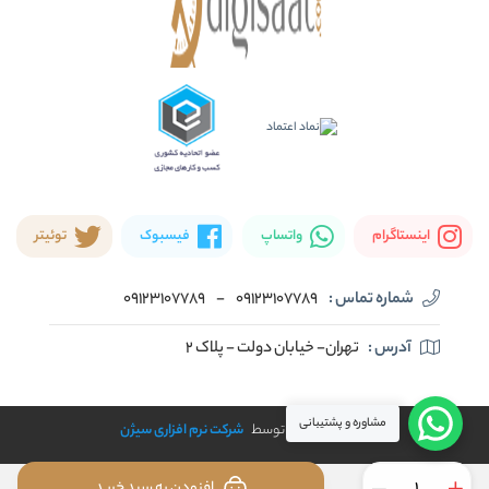
اینستاگرام
واتساپ
فیسبوک
توئیتر
شماره تماس :
09123107789
-
09123107789
آدرس :
تهران- خیابان دولت - پلاک ۲
مشاوره و پشتیبانی
طراحی و توسعه توسط
شرکت نرم افزاری سیژن
افزودن به سبد خرید