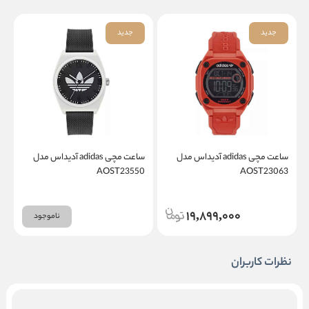
جدید
جدید
ساعت مچی adidas آدیداس مدل
ساعت مچی adidas آدیداس مدل
1
AOST23550
AOST23063
19,899,000
ناموجود
نظرات کاربران