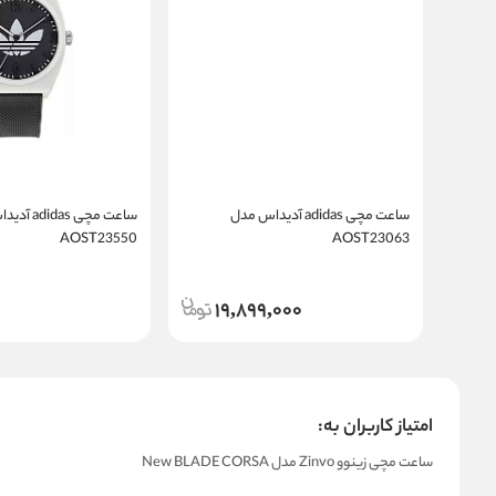
ساعت مچی adidas آدیداس مدل
ساعت مچی das
AOST23550
AOST23063
19,899,000
امتیاز کاربران به:
ساعت مچی زینوو Zinvo مدل New BLADE CORSA