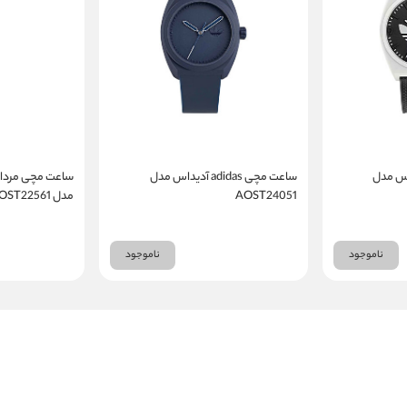
adi آدیداس مدل
ساعت مچی adidas آدیداس مدل
AOST24051
مدل AOST22561
ناموجود
ناموجود