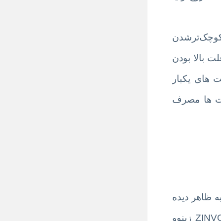
 کوچک‌ترشدن
ت بالا بودن
 های یکبار
یمت ها مصرف
ه ظاهر دیده
میشود است و آنچه که در درون آن قرار دارد تا ساعت را تامین کند به همان اندازه مهم است. کمپانیZINVO زینوو