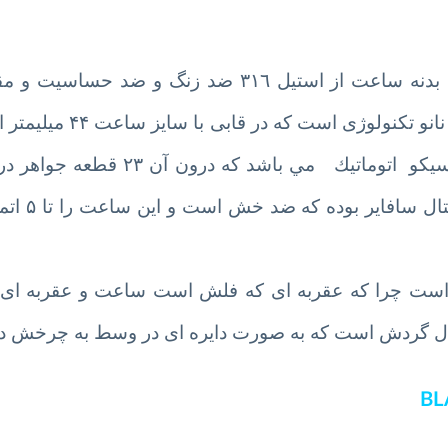
برند زينوو محصول كشور امريكا بوده که ‎جنس بدنه ساعت از استيل ٣١٦ ضد زنگ
ضربه ساخته شده و بند این ساعت از جنس رابر نا
دارای تقویم است . ‎موتور این مدل زينوو مدل سیکو اتوماتيك م
ساعت كار شده ، ‎شيشه 
 است چرا که عقربه ای که فلش است ساعت و عقربه ای 
ال گردش است که به صورت دایره ای در وسط به چرخش در
BL