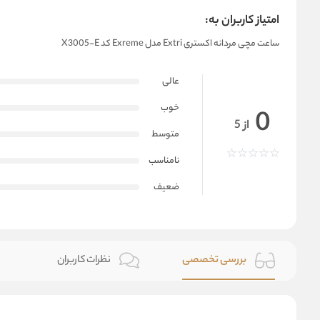
امتیاز کاربران به:
ساعت مچی مردانه اکستری Extri مدل Exreme کد X3005-E
عالی
خوب
0
از 5
متوسط
نامناسب
ضعیف
بررسی تخصصی
نظرات کاربران