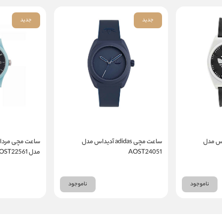
جدید
جدید
adi آدیداس مدل
ساعت مچی adidas آدیداس مدل
AOST24051
مدل AOST22561
ناموجود
ناموجود