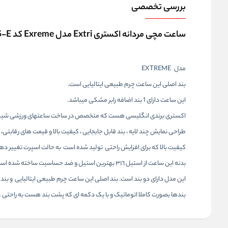
بررسی تخصصی
ساعت مچی مردانه اکستری Extri مدل Exreme کد X3005-E
مدل EXTREME
بند اصلی این ساعت چرم طبیعی ایتالیایی است.
این ساعت دارای 1 بند اضافه رابر مشکی میباشد.
اکستری برندی انگلیسی هست که متخصص در ساخت ساعتهای ورزشی شیک 
طراحی نمایش چند لایه ، بند قابل جابجایی ، کیفیت بالا و قیمت های رقابتی
کیفیت بالا که برای افزایش راحتی تولید شده است به حالت اسپرت تغییر ده
بدنه این ساعت از استیل ٣١٦ بهترین استیل و ضد حساسیت ساخته شده است ، شیشه استفاده شده در این برند شیشیه ضد خش میباشد.
این مدل دارای دو بند است. بند اصلی این ساعت چرم طبیعی ایتالیایی و بند
بندها بصورت کاملا اتوماتیک و با یک دکمه ای که پشت بند هست به راحتی 