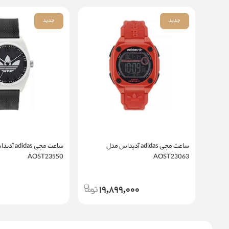
جدید
جدید
ساعت مچی adidas آدیداس مدل
ساعت مچی das
AOST23550
AOST23063
19,899,000