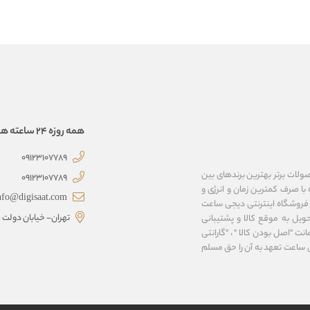
همه روزه 24 ساعته همراهتیم
09123107789
صولات برتر بهترین برندهای بین
09123107789
با صرف کمترین زمان و انرژی و
nfo@digisaat.com
 فروشگاه اینترنتی دیجی ساعت
تهران- خیابان دولت - 
ویل به موقع کالا و پشتیبانی
نت "اصل بودن کالا " ، "گارانتی
ی ساعت تعهد به آن را حق مسلم