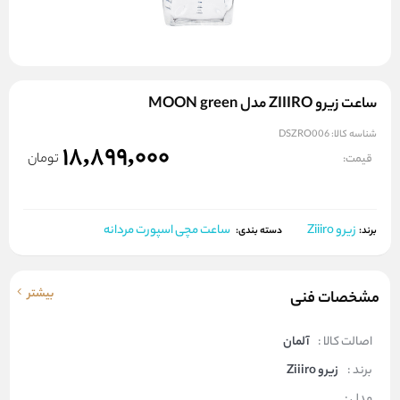
ساعت زیرو ZIIIRO مدل MOON green
شناسه کالا:
DSZRO006
18,899,000
تومان
قیمت:
زیرو Ziiiro
ساعت مچی اسپورت مردانه
برند:
دسته بندی:
بیشتر
مشخصات فنی
اصالت کالا :
آلمان
برند :
زیرو Ziiiro
مدل :