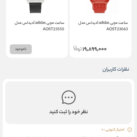
ساعت مچی adidas آدیداس مدل
ساعت مچی adidas آدیداس مدل
1
AOST23550
AOST23063
19,899,000
ناموجود
نظرات کاربران
نظر خود را ثبت کنید
امتیاز کنونی : 0