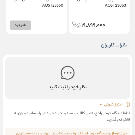
1
AOST23550
AOST23063
19,899,000
ناموجود
نظرات کاربران
نظر خود را ثبت کنید
امتیاز کنونی : 0
لطفا دیدگاه خود را راجع به این کالا بنویسید و تجربه خریدتان را با سایر کاربران به
اشتراک بگذارید.
جهت ارسال و دیدگاه خود باید ابتدا وارد سایت شوید. جهت ورود به سایت روی